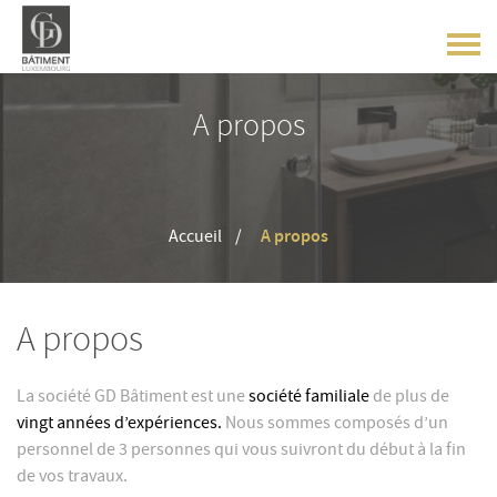
A propos
Accueil
A propos
A propos
La société GD Bâtiment est une
société familiale
de plus de
vingt années d’expériences.
Nous sommes composés d’un
personnel de 3 personnes qui vous suivront du début à la fin
de vos travaux.