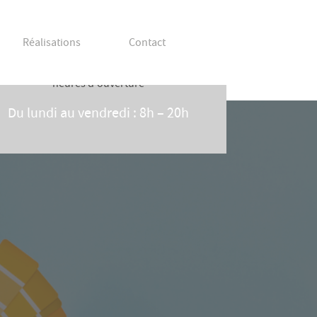
Réalisations
Contact
heures d'ouverture
Du lundi au vendredi : 8h – 20h