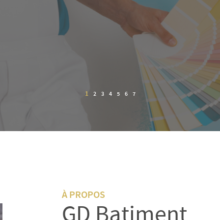
2
1
3
4
5
6
7
À PROPOS
GD Batiment