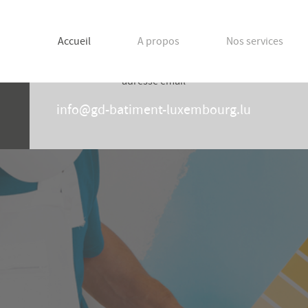
Accueil
A propos
Nos services
adresse email
info@gd-batiment-luxembourg.lu
S