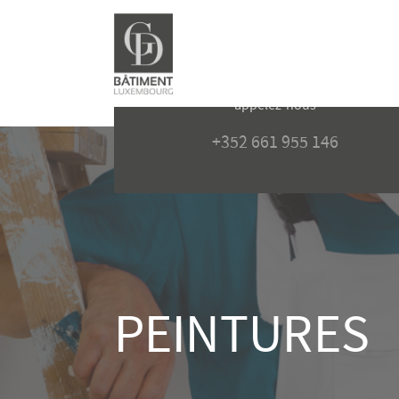
appelez-nous
+352 661 955 146
CARRELAGE