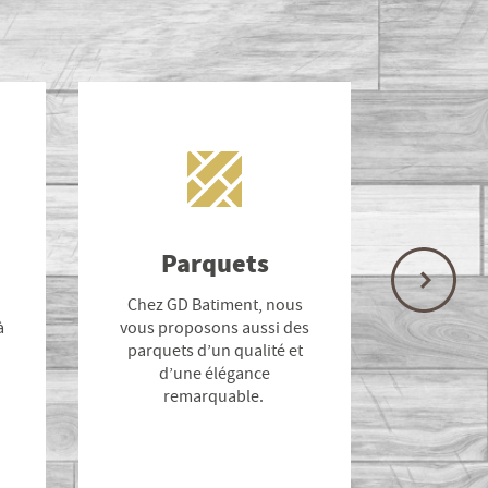
Parquets
Rava
f
Chez GD Batiment, nous
à
vous proposons aussi des
Votre 
parquets d’un qualité et
coup
d’une élégance
Batim
remarquable.
donner 