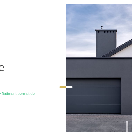
e
D Batiment permet de